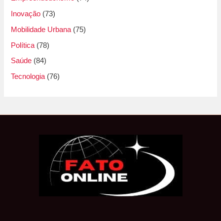
Inovação
(73)
Mobilidade Urbana
(75)
Política
(78)
Saúde
(84)
Tecnologia
(76)