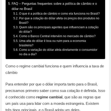
FAQ – Perguntas frequentes sobre a política de câmbio e o
dólar no Brasil
O que é a política de câmbio e como ela funciona no Brasil?
Por que a cotação do dólar afeta os preços dos produtos no
Brasil?
Quem são os principais agentes que influenciam a cotação
do dólar?
Como o Banco Central intervém no mercado de câmbio?
Uma alta do dólar é boa ou ruim para a economia
brasileira?
Como a variação do dólar afeta diretamente o consumidor
no dia a dia?
Como o regime cambial funciona e quem influencia a taxa de
câmbio
Para entender por que o dólar importa tanto para o Brasil,
precisamos primeiro saber como sua cotação é definida. Isso
é conhecido como
regime cambial
, que são as regras que
um país usa para lidar com a moeda estrangeira. Existem
três tipos principais, e o Brasil adota um deles.