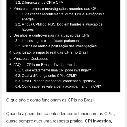
Diferença entre CPI e CPMI
Principais temas e investigações recentes das CPIs
CPIs criadas recentemente: clima, ONGs, Petrópolis e
energia
A nova CPMI do INSS: foco em fraudes e atuação de
facções
Desafios e controvérsias na atuação das CPIs
Limites legais e imunidade parlamentar
Riscos de abuso e politização das investigações
Conclusão: o impacto real das CPIs no Brasil
Principais Destaques
FAQ — CPIs no Brasil: dúvidas rápidas
O que exatamente uma CPI pode investigar?
Qual a diferença entre CPI e CPMI?
Uma CPI pode prender ou condenar suspeitos?
Como saber se vale a pena acompanhar uma CPI?
O que são e como funcionam as CPIs no Brasil
Quando alguém busca entender como funcionam as CPIs,
quase sempre quer uma resposta prática:
CPI investiga,