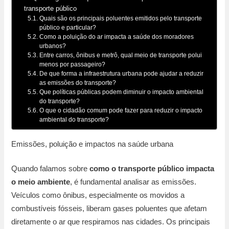
transporte público
Quais são os principais poluentes emitidos pelo transporte
público e particular?
Como a poluição do ar impacta a saúde dos moradores
urbanos?
Entre carros, ônibus e metrô, qual meio de transporte polui
menos por passageiro?
De que forma a infraestrutura urbana pode ajudar a reduzir
as emissões do transporte?
Que políticas públicas podem diminuir o impacto ambiental
do transporte?
O que o cidadão comum pode fazer para reduzir o impacto
ambiental do transporte?
Emissões, poluição e impactos na saúde urbana
Quando falamos sobre
como o transporte público impacta
o meio ambiente
, é fundamental analisar as emissões.
Veículos como ônibus, especialmente os movidos a
combustíveis fósseis, liberam gases poluentes que afetam
diretamente o ar que respiramos nas cidades. Os principais