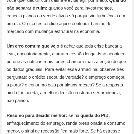
você quer decidir com calma e evitar agir por medo.
Quando
não separar é ruim:
quando você zera investimentos,
cancela planos ou vende ativos só porque viu turbulência em
um dia. O risco escondido aqui é confundir barulho de
mercado com mudança estrutural na economia.
Um erro comum que vejo é
achar que toda crise bancária
leva, obrigatoriamente, a uma recessão longa. Isso acontece
porque as notícias mais fortes chamam mais atenção do que
os dados graduais. Para evitar essa armadilha, observe três
perguntas: o crédito secou de verdade? o emprego começou
a piorar? o consumo caiu por alguns meses? Se a resposta
ainda for incerta, a melhor decisão costuma ser prudência,
não pânico.
Resumo para decidir melhor:
se há
queda do PIB
,
enfraquecimento do emprego, renda pressionada e consumo
menor, o sinal de recessão fica mais forte. Se há estresse