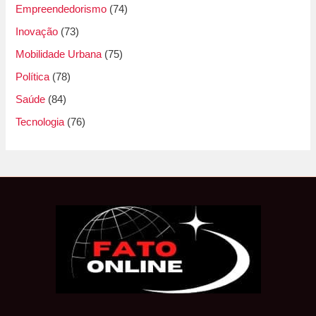
Empreendedorismo
(74)
Inovação
(73)
Mobilidade Urbana
(75)
Política
(78)
Saúde
(84)
Tecnologia
(76)