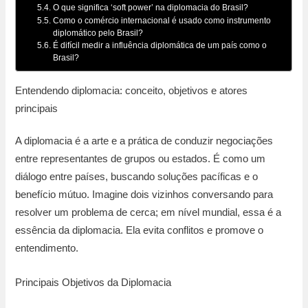
O que significa ‘soft power’ na diplomacia do Brasil?
Como o comércio internacional é usado como instrumento
diplomático pelo Brasil?
É difícil medir a influência diplomática de um país como o
Brasil?
Entendendo diplomacia: conceito, objetivos e atores
principais
A diplomacia é a arte e a prática de conduzir negociações
entre representantes de grupos ou estados. É como um
diálogo entre países, buscando soluções pacíficas e o
benefício mútuo. Imagine dois vizinhos conversando para
resolver um problema de cerca; em nível mundial, essa é a
essência da diplomacia. Ela evita conflitos e promove o
entendimento.
Principais Objetivos da Diplomacia