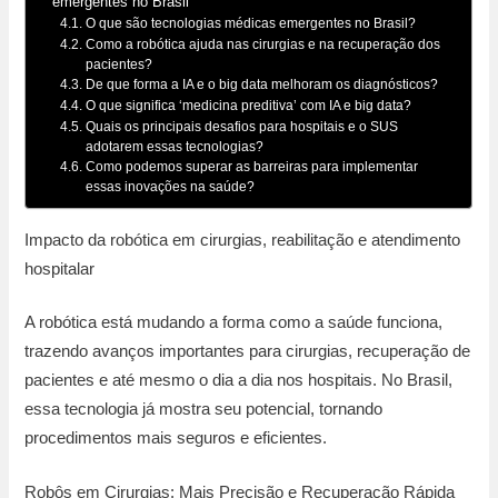
emergentes no Brasil
O que são tecnologias médicas emergentes no Brasil?
Como a robótica ajuda nas cirurgias e na recuperação dos
pacientes?
De que forma a IA e o big data melhoram os diagnósticos?
O que significa ‘medicina preditiva’ com IA e big data?
Quais os principais desafios para hospitais e o SUS
adotarem essas tecnologias?
Como podemos superar as barreiras para implementar
essas inovações na saúde?
Impacto da robótica em cirurgias, reabilitação e atendimento
hospitalar
A robótica está mudando a forma como a saúde funciona,
trazendo avanços importantes para cirurgias, recuperação de
pacientes e até mesmo o dia a dia nos hospitais. No Brasil,
essa tecnologia já mostra seu potencial, tornando
procedimentos mais seguros e eficientes.
Robôs em Cirurgias: Mais Precisão e Recuperação Rápida