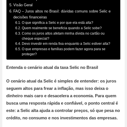
Visão Geral
FAQ – Juros altos no Brasil: dúvidas comuns sobre Selic e
decisões financeiras
O que significa a Selic e por que ela está alta?
Quem realmente se beneficia quando a Selic sobe?
Como os juros altos afetam minha dívida no cartão ou
cheque especial?
Devo investir em renda fixa enquanto a Selic estiver alta?
O que empresas e famílias podem fazer agora para se
proteger?
Entenda o cenário atual da taxa Selic no Brasil
O cenário atual da Selic é simples de entender:
os juros
seguem altos para frear a inflação, mas isso deixa o
dinheiro mais caro e desacelera a economia. Para quem
busca uma resposta rápida e confiável, o ponto central é
este: a Selic alta ajuda a controlar preços, só que pesa no
crédito, no consumo e nos investimentos das empresas.