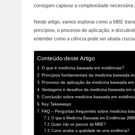
consigam capturar a complexidade necessária p
Neste artigo, vamos explorar como a MBE tran
princípios, o processo de aplicação, e discutin
entender como a ciência pode ser aliada crucia
Conteúdo deste Artigo
O que é medicina baseada em evidências?
Princípios fundamentais da medicina baseada e
Processo de aplicação da medicina baseada em e
Vantagens e desafios da medicina baseada em e
Conclusão sobre medicina baseada em evidênci
Key Takeaways
FAQ – Perguntas frequentes sobre medicina ba
O que é Medicina Baseada em Evidências (MB
Quais são os passos da MBE?
Como avaliar a qualidade de uma evidência?