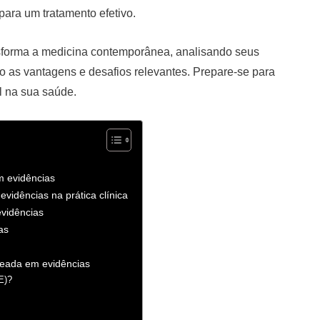
ara um tratamento efetivo.
sforma a medicina contemporânea, analisando seus
do as vantagens e desafios relevantes. Prepare-se para
l na sua saúde.
m evidências
vidências na prática clínica
vidências
as
seada em evidências
E)?