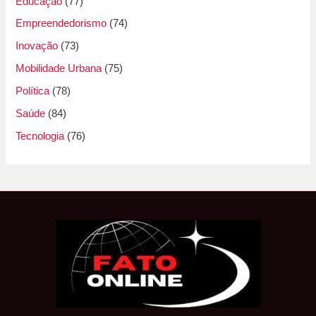
Educação
(77)
Empreendedorismo
(74)
Inovação
(73)
Mobilidade Urbana
(75)
Política
(78)
Saúde
(84)
Tecnologia
(76)