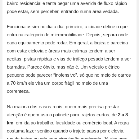
bairro residencial e tenta pegar uma avenida de fluxo rápido
pode estar, sem perceber, entrando numa área vedada.
Funciona assim no dia a dia: primeiro, a cidade define o que
entra na categoria de micromobilidade. Depois, separa onde
cada equipamento pode rodar. Em geral, a lógica é parecida
com esta: ciclovia e áreas mais calmas tendem a ser
aceitas; pistas rápidas e vias de tráfego pesado tendem a ser
barradas. Parece óbvio, mas não é. Um veículo elétrico
pequeno pode parecer “inofensivo”, só que no meio de carros
a 70 km/h ele vira um corpo frágil no meio de uma
correnteza.
Na maioria dos casos reais, quem mais precisa prestar
atenção é quem usa o patinete para trajetos curtos, de
2 a 8
km
, em ida ao trabalho, faculdade ou comércio local. A regra
costuma fazer sentido quando o trajeto passa por ciclovia,
rua de bairro ou orla com circulação moderada. Já vira uma